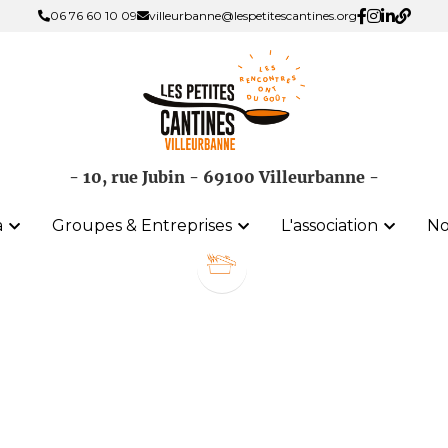
06 76 60 10 09
06 76 60 10 09
villeurbanne@lespetitescantines.org
villeurbanne@lespetitescantines.org
- 10, rue Jubin - 69100 Villeurbanne -
- 10, rue Jubin - 69100 Villeurbanne -
a
a
Groupes & Entreprises
Groupes & Entreprises
L'association
L'association
No
No