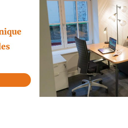
nique
es 