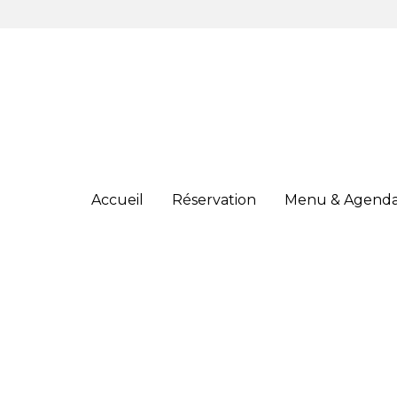
Accueil
Accueil
Réservation
Réservation
Menu & Agend
Menu & Agend