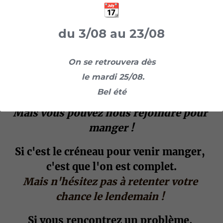
villeurbanne@lespetitescantines.org
19h30
.
On parle de nous
du 3/08 au 23/08
C'est quoi une petite cantine ?
Le créneau ne s'affiche pas
 😱 
?
On se retrouvera dès
Réserver
Mettre son grain de sel
le mardi 25/08.
Si c'est le 
créneau pour venir cuisiner
, 
Bel été
c'est qu'il est plein.
Mais vous pouvez nous rejoindre pour 
manger !
Si c'est le 
créneau pour venir manger
, 
c'est que l'on est complet.
Mais n'hésitez pas à retenter votre 
chance le lendemain !
Si vous rencontrez un problème, 